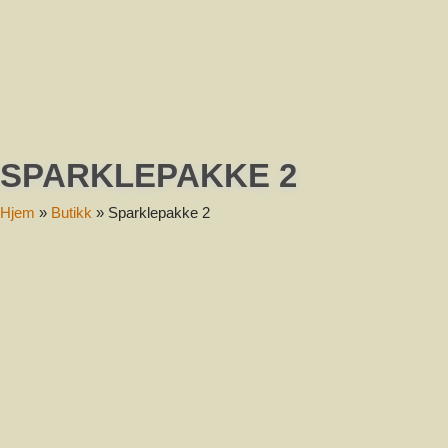
Melding
SPARKLEPAKKE 2
Send
Hjem
»
Butikk
»
Sparklepakke 2