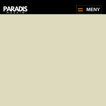
MENY
For leie av produkter, ta kontakt med oss -
det er helt uforpliktende.
Navn
*
E-post
*
Telefon
*