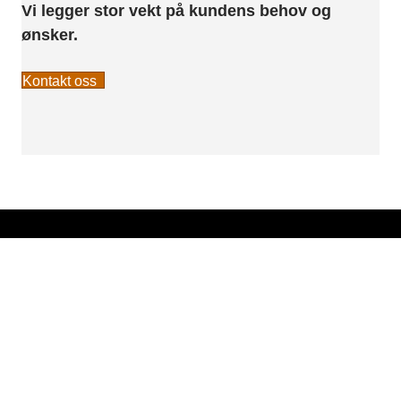
Vi legger stor vekt på kundens behov og
ønsker.
Kontakt oss
Kort om oss
Vi har over 30 års erfaring fra entreprenør, bygg- og
anlegg i Rogaland. Vi leverer entreprenør tjenester og
utleieprodukter til proff marked og privat.