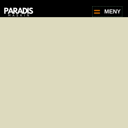
MENY
For leie av produkter, ta kontakt med oss -
det er helt uforpliktende.
Navn
*
E-post
*
Telefon
*