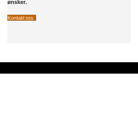
ønsker.
Kontakt oss
Kort om oss
Vi har over 30 års erfaring fra entreprenør, bygg- og
anlegg i Rogaland. Vi leverer entreprenør tjenester og
utleieprodukter til proff marked og privat.