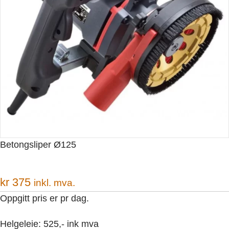
Betongsliper Ø125
kr
375
inkl. mva.
Oppgitt pris er pr dag.
Helgeleie: 525,- ink mva