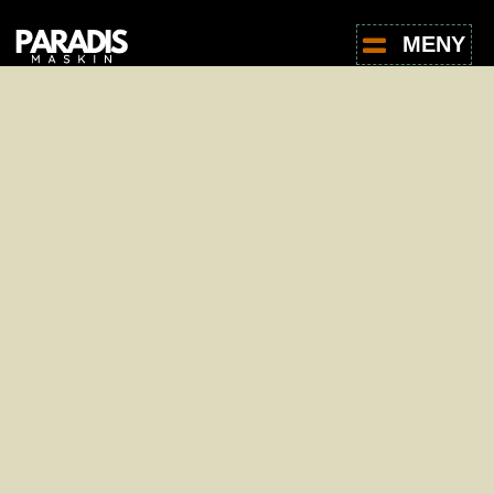
MENY
For leie av produkter, ta kontakt med oss -
det er helt uforpliktende.
Navn
*
E-post
*
Telefon
*