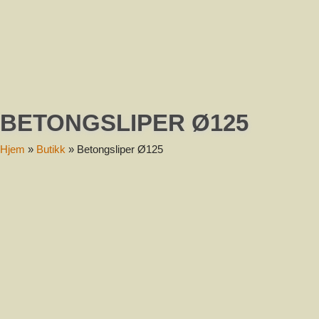
Melding
BETONGSLIPER Ø125
Send
Hjem
»
Butikk
»
Betongsliper Ø125