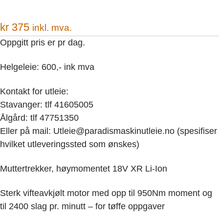
kr
375
inkl. mva.
Oppgitt pris er pr dag.
Helgeleie: 600,- ink mva
Kontakt for utleie:
Stavanger: tlf 41605005
Ålgård: tlf 47751350
Eller på mail: Utleie@paradismaskinutleie.no (spesifiser
hvilket utleveringssted som ønskes)
Muttertrekker, høymomentet 18V XR Li-Ion
Sterk vifteavkjølt motor med opp til 950Nm moment og
til 2400 slag pr. minutt – for tøffe oppgaver