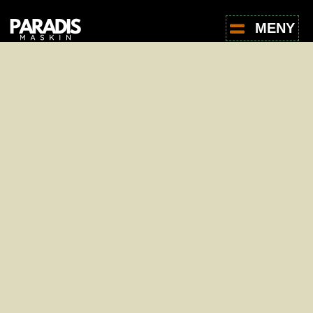
MENY
For leie av produkter, ta kontakt med oss -
det er helt uforpliktende.
Navn
*
E-post
*
Telefon
*