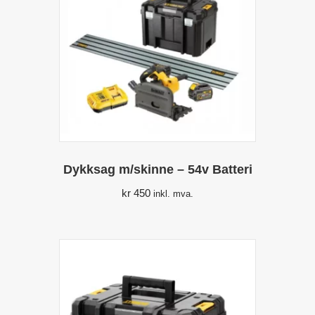
Dykksag m/skinne – 54v Batteri
kr
450
inkl. mva.