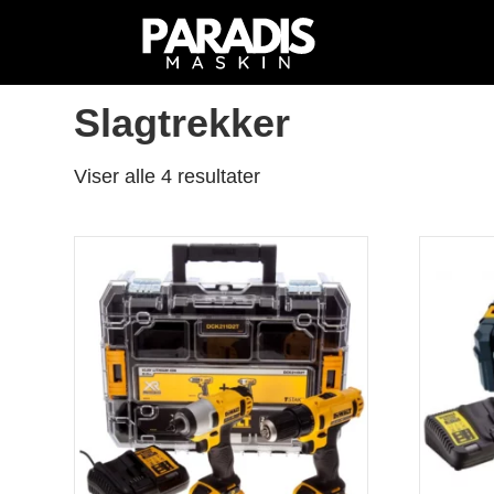
Hjem
/
Butikk
/ Produkter med stikkord «Slagtre
Slagtrekker
Viser alle 4 resultater