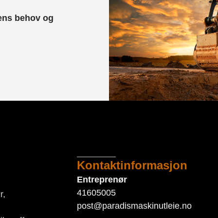
dens behov og
Kontaktinformasjon
Entreprenør
41605005
r,
post@paradismaskinutleie.no