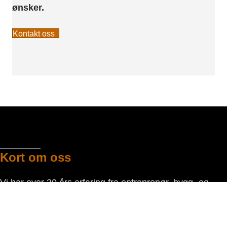
ønsker.
Kontakt oss
Kort om oss
Vi har over 30 års erfaring fra entreprenør, bygg- og
anlegg i Rogaland. Vi leverer entreprenør tjenester og
utleieprodukter til proff marked og privat.