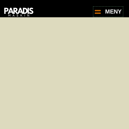
MENY
For leie av produkter, ta kontakt med oss -
det er helt uforpliktende.
Navn
*
E-post
*
Telefon
*