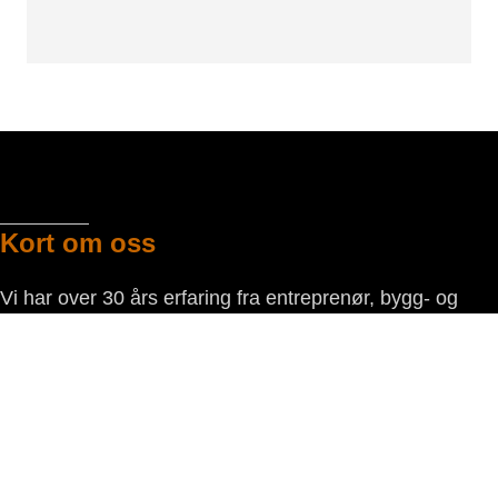
Kort om oss
Vi har over 30 års erfaring fra entreprenør, bygg- og
anlegg i Rogaland. Vi leverer entreprenør tjenester og
utleieprodukter til proff marked og privat.
Kontaktinformasjon
Entreprenør