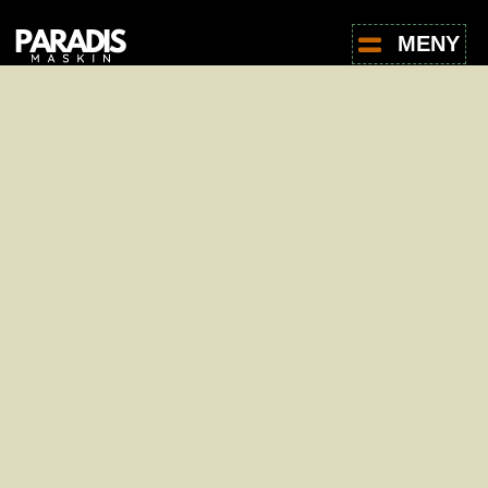
MENY
For leie av produkter, ta kontakt med oss -
det er helt uforpliktende.
Navn
*
E-post
*
Telefon
*