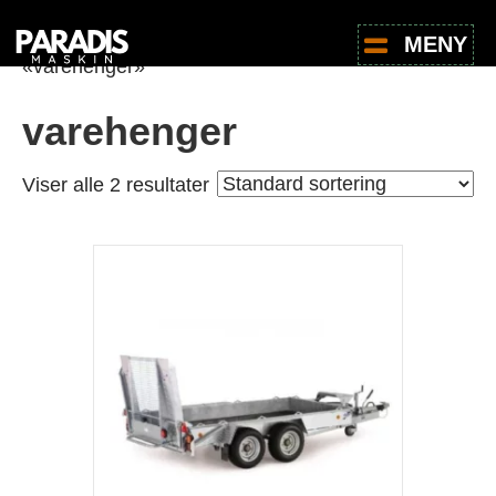
Hjem
/
Butikk
/ Produkter med stikkord
MENY
«varehenger»
varehenger
Viser alle 2 resultater