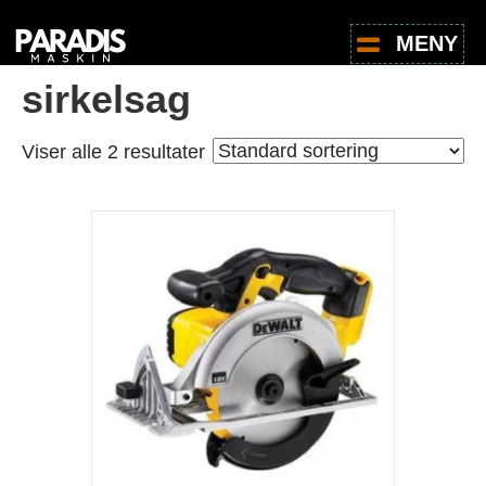
Hjem
/
Butikk
/ Produkter med stikkord «sirkelsag»
MENY
sirkelsag
Viser alle 2 resultater