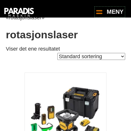
Hjem
/
Butikk
/ Produkter med stikkord
MENY
«rotasjonslaser»
rotasjonslaser
Viser det ene resultatet