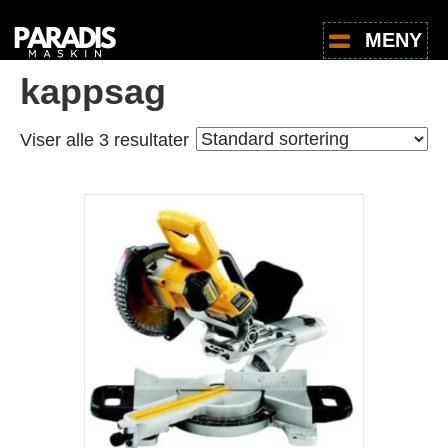
Hjem
/
Butikk
/ Produkter med stikkord «kappsag»
MENY
kappsag
Viser alle 3 resultater