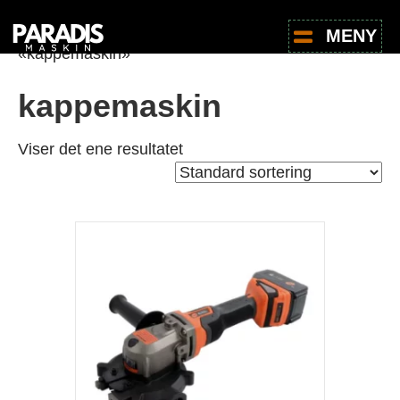
Hjem
/
Butikk
/ Produkter med stikkord
MENY
«kappemaskin»
kappemaskin
Viser det ene resultatet