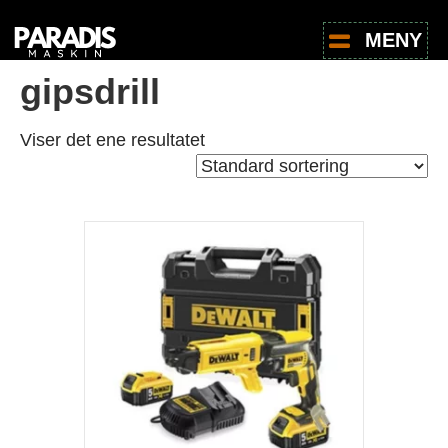
Hjem
/
Butikk
/ Produkter med stikkord «gipsdrill»
MENY
gipsdrill
Viser det ene resultatet