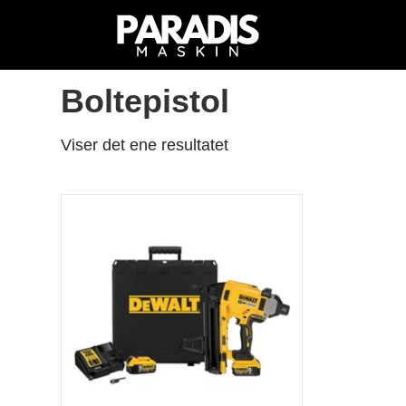
Hjem
/
Butikk
/ Produkter med stikkord «Boltepi
Boltepistol
Viser det ene resultatet