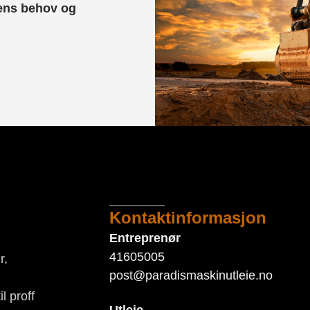
dens behov og
Kontaktinformasjon
Entreprenør
41605005
r,
post@paradismaskinutleie.no
l proff