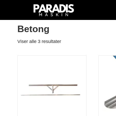
Hjem
/
Butikk
/ Produkter med stikkord «Betong
Betong
Viser alle 3 resultater