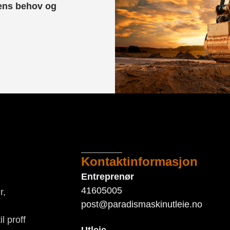
dens behov og
Kontaktinformasjon
Entreprenør
41605005
r,
post@paradismaskinutleie.no
l proff