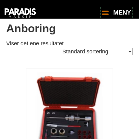
Hjem
/
Butikk
/ Produkter med stikkord «Anboring»
MENY
Anboring
Viser det ene resultatet