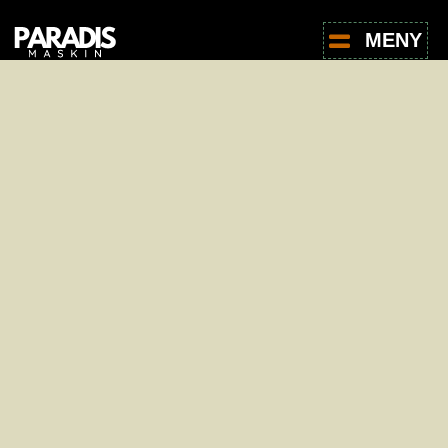
MENY
For leie av produkter, ta kontakt med oss -
det er helt uforpliktende.
Navn
*
E-post
*
Telefon
*