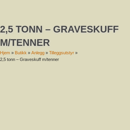
Melding
2,5 TONN – GRAVESKUFF
M/TENNER
Hjem
»
Butikk
»
Anlegg
»
Tilleggsutstyr
»
2,5 tonn – Graveskuff m/tenner
Send