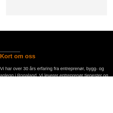
Kort om oss
Vi har over 30 års erfaring fra entreprenør, bygg- og
anlegg i Rogaland. Vi leverer entreprenør tjenester og
utleieprodukter til proff marked og privat.
Kontaktinformasjon
Entreprenør