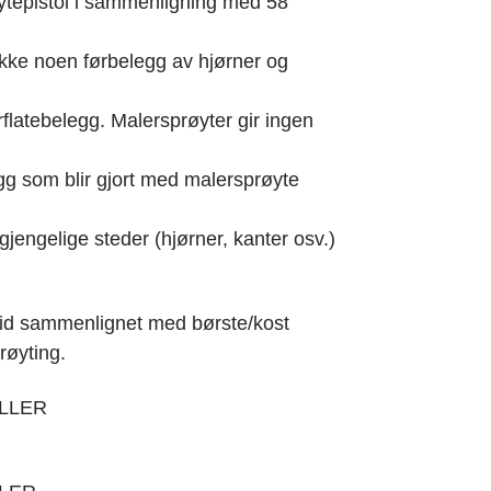
tepistol i sammenligning med 58
 ikke noen førbelegg av hjørner og
rflatebelegg. Malersprøyter gir ingen
gg som blir gjort med malersprøyte
gjengelige steder (hjørner, kanter osv.)
 tid sammenlignet med børste/kost
røyting.
LLER