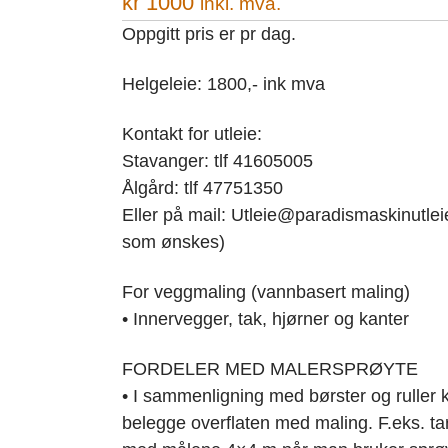
kr
1000
inkl. mva.
Oppgitt pris er pr dag.
Helgeleie: 1800,- ink mva
Kontakt for utleie:
Stavanger: tlf 41605005
Ålgård: tlf 47751350
Eller på mail: Utleie@paradismaskinutleie
som ønskes)
For veggmaling (vannbasert maling)
• Innervegger, tak, hjørner og kanter
FORDELER MED MALERSPRØYTE
• I sammenligning med børster og ruller k
belegge overflaten med maling. F.eks. ta