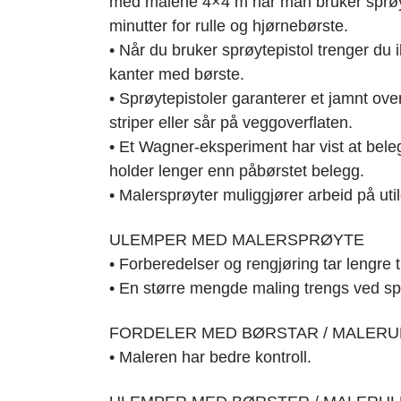
med målene 4×4 m når man bruker sprøy
minutter for rulle og hjørnebørste.
• Når du bruker sprøytepistol trenger du
kanter med børste.
• Sprøytepistoler garanterer et jamnt ove
striper eller sår på veggoverflaten.
• Et Wagner-eksperiment har vist at bele
holder lenger enn påbørstet belegg.
• Malersprøyter muliggjører arbeid på util
ULEMPER MED MALERSPRØYTE
• Forberedelser og rengjøring tar lengre
• En større mengde maling trengs ved sp
FORDELER MED BØRSTAR / MALERU
• Maleren har bedre kontroll.