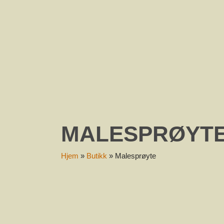
S
MALESPRØYT
Hjem
»
Butikk
»
Malesprøyte