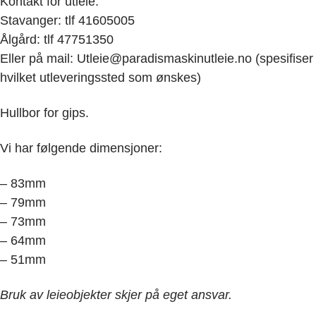
Kontakt for utleie:
Stavanger: tlf 41605005
Ålgård: tlf 47751350
Eller på mail: Utleie@paradismaskinutleie.no (spesifiser
hvilket utleveringssted som ønskes)
Hullbor for gips.
Vi har følgende dimensjoner:
– 83mm
– 79mm
– 73mm
– 64mm
– 51mm
Bruk av leieobjekter skjer på eget ansvar.